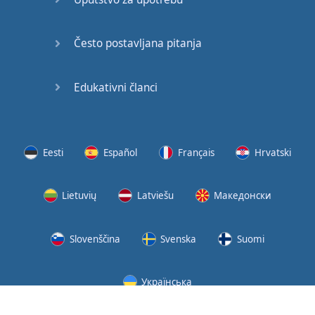
Često postavljana pitanja
Edukativni članci
Eesti
Español
Français
Hrvatski
Lietuvių
Latviešu
Македонски
Slovenščina
Svenska
Suomi
Українська