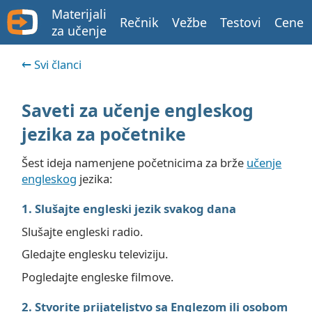
Materijali
Rečnik
Vežbe
Testovi
Cene
za učenje
Svi članci
Saveti za učenje engleskog
jezika za početnike
Šest ideja namenjene početnicima za brže
učenje
engleskog
jezika:
1. Slušajte engleski jezik svakog dana
Slušajte engleski radio.
Gledajte englesku televiziju.
Pogledajte engleske filmove.
2. Stvorite prijateljstvo sa Englezom ili osobom