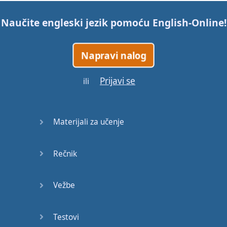
Naučite engleski jezik pomoću
English-Online
!
Napravi nalog
Prijavi se
ili
Materijali za učenje
Rečnik
Vežbe
Testovi