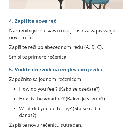
4. Zapišite nove reči
Namenite jednu svesku isključivo za zapisivanje
novih reči.
Zapišite reči po abecednom redu (A, B, C).
Smislite primere rečenica.
5. Vodite dnevnik na engleskom jeziku
Započnite sa jednom rečenicom:
How do you feel? (Kako se osećate?)
How is the weather? (Kakvo je vreme?)
What did you do today? (Šta se radili
danas?)
Zapišite novu rečenicu sutradan.