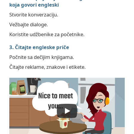
koja govori engleski
Stvorite konverzaciju.
Vežbajte dialoge.
Koristite udžbenike za početnike.
3. Čitajte engleske priče
Počnite sa dečijim knjigama.
Čitajte reklame, znakove i etikete.