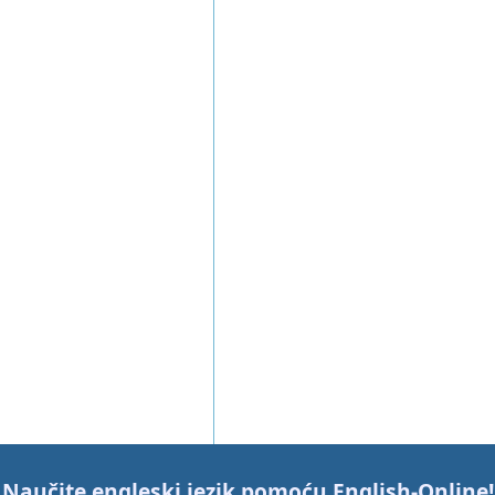
Naučite engleski jezik pomoću
English-Online
!