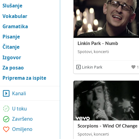
Slušanje
Vokabular
Gramatika
Pisanje
Linkin Park - Numb
Čitanje
Spotovi, koncerti
Izgovor
Linkin Park
Za posao
Priprema za ispite
Kanali
U toku
Završeno
Scorpions - Wind Of Change
Omiljeno
Spotovi, koncerti