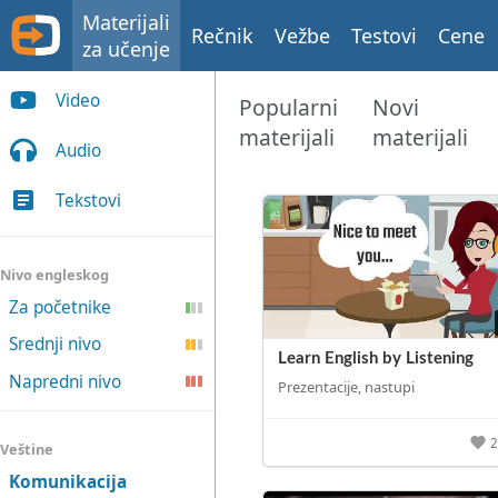
Materijali
Rečnik
Vežbe
Testovi
Cene
za učenje
Video
Popularni
Novi
materijali
materijali
Audio
Tekstovi
Nivo engleskog
Za početnike
Srednji nivo
Learn English by Listening
Napredni nivo
Prezentacije, nastupi
Veštine
Komunikacija