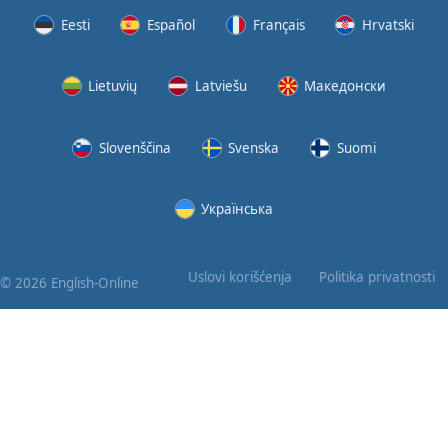
Eesti
Español
Français
Hrvatski
Lietuvių
Latviešu
Македонски
Slovenščina
Svenska
Suomi
Українська
Uslovi korišćenja
Politika privatnosti
© 2026 English-Online