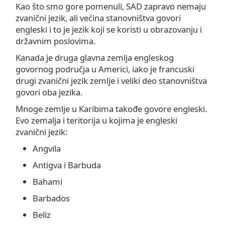
Kao što smo gore pomenuli, SAD zapravo nemaju
zvanični jezik, ali većina stanovništva govori
engleski i to je jezik koji se koristi u obrazovanju i
državnim poslovima.
Kanada je druga glavna zemlja engleskog
govornog područja u Americi, iako je francuski
drugi zvanični jezik zemlje i veliki deo stanovništva
govori oba jezika.
Mnoge zemlje u Karibima takođe govore engleski.
Evo zemalja i teritorija u kojima je engleski
zvanični jezik:
Angvila
Antigva i Barbuda
Bahami
Barbados
Beliz