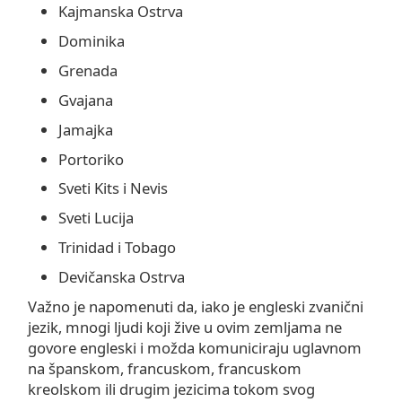
Kajmanska Ostrva
Dominika
Grenada
Gvajana
Jamajka
Portoriko
Sveti Kits i Nevis
Sveti Lucija
Trinidad i Tobago
Devičanska Ostrva
Važno je napomenuti da, iako je engleski zvanični
jezik, mnogi ljudi koji žive u ovim zemljama ne
govore engleski i možda komuniciraju uglavnom
na španskom, francuskom, francuskom
kreolskom ili drugim jezicima tokom svog