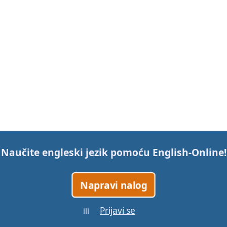
Naučite engleski jezik pomoću
English-Online
!
Napravi nalog
Prijavi se
ili