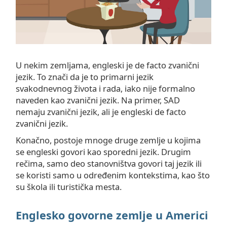
U nekim zemljama, engleski je de facto zvanični
jezik. To znači da je to primarni jezik
svakodnevnog života i rada, iako nije formalno
naveden kao zvanični jezik. Na primer, SAD
nemaju zvanični jezik, ali je engleski de facto
zvanični jezik.
Konačno, postoje mnoge druge zemlje u kojima
se engleski govori kao sporedni jezik. Drugim
rečima, samo deo stanovništva govori taj jezik ili
se koristi samo u određenim kontekstima, kao što
su škola ili turistička mesta.
Englesko govorne zemlje u Americi