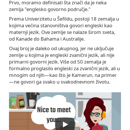
Prvo, moramo definisati šta znači da je neka
zemlja "englesko govorno područje."
Prema Univerzitetu u Šefildu, postoji 18 zemalja u
kojima većina stanovništva govori engleski kao
maternji jezik. Ove zemlje se nalaze širom sveta,
od Kanade do Bahama i Australije.
Ovaj broj je daleko od ukupnog, jer ne uključuje
zemlje u kojima je engleski zvanični jezik, ali nije
primarni govorni jezik. Više od 50 zemalja je
formalno proglasilo engleski za zvanični jezik, ali u
mnogim od njih—kao što je Kamerun, na primer
—ne govori ga svako u svakodnevnom životu.