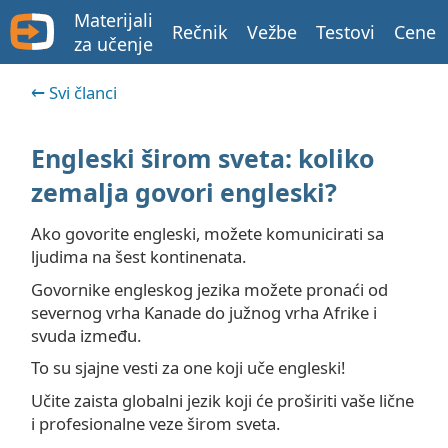
Materijali
Rečnik
Vežbe
Testovi
Cene
za učenje
Svi članci
Engleski širom sveta: koliko
zemalja govori engleski?
Ako govorite engleski, možete komunicirati sa
ljudima na šest kontinenata.
Govornike engleskog jezika možete pronaći od
severnog vrha Kanade do južnog vrha Afrike i
svuda između.
To su sjajne vesti za one koji uče engleski!
Učite zaista globalni jezik koji će proširiti vaše lične
i profesionalne veze širom sveta.