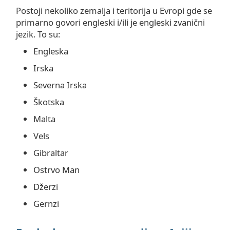
Postoji nekoliko zemalja i teritorija u Evropi gde se
primarno govori engleski i/ili je engleski zvanični
jezik. To su:
Engleska
Irska
Severna Irska
Škotska
Malta
Vels
Gibraltar
Ostrvo Man
Džerzi
Gernzi