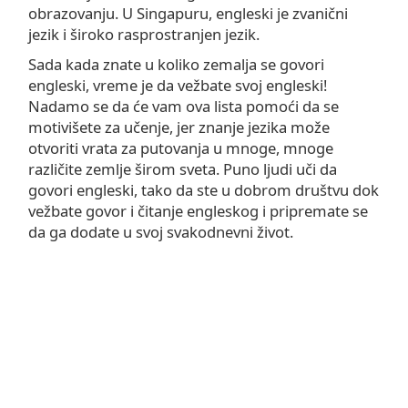
obrazovanju. U Singapuru, engleski je zvanični
jezik i široko rasprostranjen jezik.
Sada kada znate u koliko zemalja se govori
engleski, vreme je da vežbate svoj engleski!
Nadamo se da će vam ova lista pomoći da se
motivišete za učenje, jer znanje jezika može
otvoriti vrata za putovanja u mnoge, mnoge
različite zemlje širom sveta. Puno ljudi uči da
govori engleski, tako da ste u dobrom društvu dok
vežbate govor i čitanje engleskog i pripremate se
da ga dodate u svoj svakodnevni život.