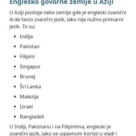
Englesko govorne zemlje u Aziji
U Aziji postoje neke zemlje gde je engleski zvanični
ili de facto zvanični jezik, iako nije nužno primarni
jezik. To su:
Indija
Pakistan
Filipini
Singapur
Brunej
Šri Lanka
Malezija
Izrael
Bangladeš
U Indiji, Pakistanu i na Filipinima, engleski je
zvanični jezik, iako se uglavnom koristi u vladi i