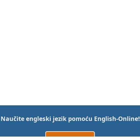
Naučite engleski jezik pomoću
English-Online
!
Napravi nalog