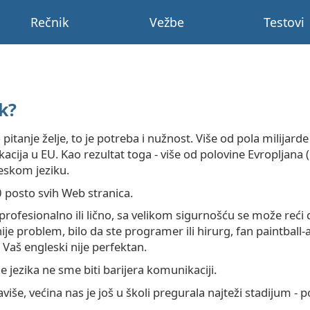
Rečnik
Vežbe
Testovi
ik?
itanje želje, to je potreba i nužnost. Više od pola milijarde
kacija u EU. Kao rezultat toga - više od polovine Evropljan
eskom jeziku.
 posto svih Web stranica.
ofesionalno ili lično, sa velikom sigurnošću se može reći d
 problem, bilo da ste programer ili hirurg, fan paintball-a i
 Vaš engleski nije perfektan.
jezika ne sme biti barijera komunikaciji.
iše, većina nas je još u školi pregurala najteži stadijum - po