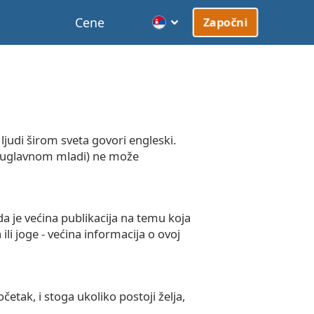
Cene
Započni
 ljudi širom sveta govori engleski.
a (uglavnom mladi) ne može
a je većina publikacija na temu koja
li joge - većina informacija o ovoj
četak, i stoga ukoliko postoji želja,