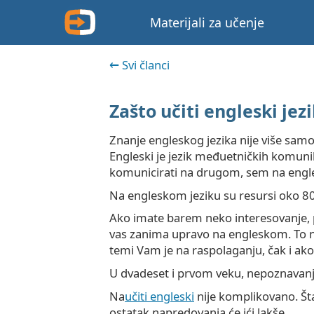
Materijali za učenje
Svi članci
Zašto učiti engleski jez
Znanje engleskog jezika nije više samo p
Engleski je jezik međuetničkih komuni
komunicirati na drugom, sem na engl
Na engleskom jeziku su resursi oko 80
Ako imate barem neko interesovanje, pr
vas zanima upravo na engleskom. To nije
temi Vam je na raspolaganju, čak i ako
U dvadeset i prvom veku, nepoznavanje 
Na
učiti engleski
nije komplikovano. Štav
ostatak napredovanja će ići lakše.