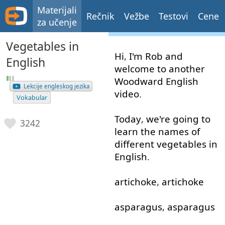
Materijali
Rečnik
Vežbe
Testovi
Cene
za učenje
Vegetables in
Hi
,
I'm
Rob
and
English
welcome
to
another
Woodward
English
Lekcije engleskog jezika
video
.
Vokabular
Today
,
we're
going to
3242
learn
the
names
of
different
vegetables
in
English
.
artichoke
,
artichoke
asparagus
,
asparagus