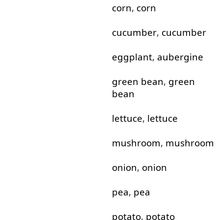
corn
,
corn
cucumber
,
cucumber
eggplant
,
aubergine
green
bean
,
green
bean
lettuce
,
lettuce
mushroom
,
mushroom
onion
,
onion
pea
,
pea
potato
,
potato