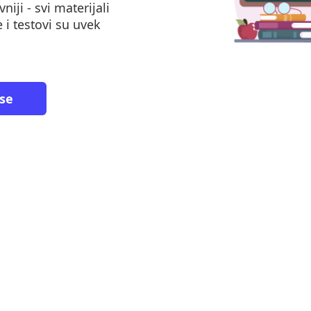
niji - svi materijali
 i testovi su uvek
 se