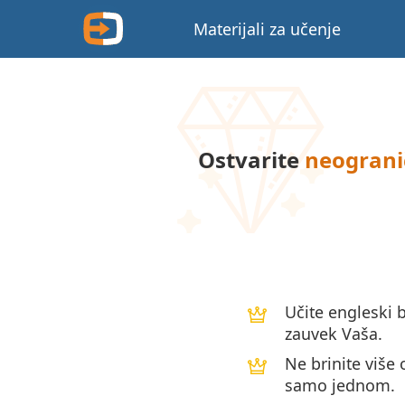
Materijali za učenje
Ostvarite
neograni
Učite engleski b
zauvek Vaša.
Ne brinite više 
samo jednom.