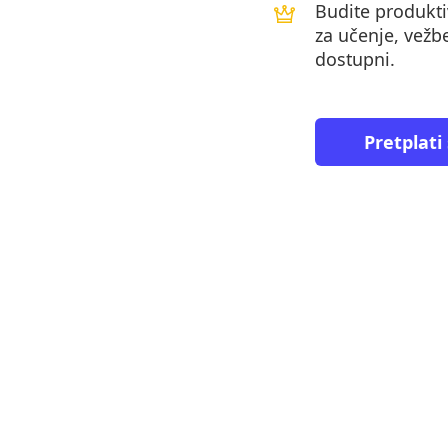
Budite produktiv
za učenje, vežbe
dostupni.
Pretplati