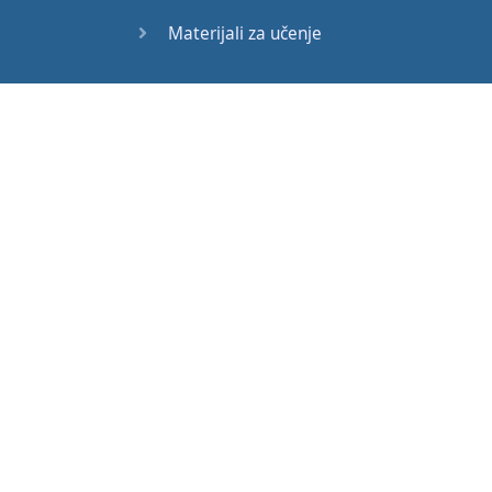
Materijali za učenje
Rečnik
Vežbe
Testovi
Eesti
Español
Français
© 2026 English-Online