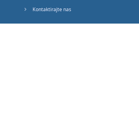
Kontaktirajte nas
Cene
Mobilne aplikacije
Desktop aplikacije
Hrvatski
Lietuvių
Latviešu
Македонски
Українська