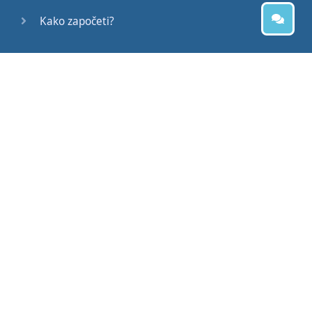
Kako započeti?
Uputstvo za upotrebu
Često postavljana pitanja
Edukativni članci
Slovenščina
Svenska
Suomi
Uslovi korišćenja
Politika privatnosti