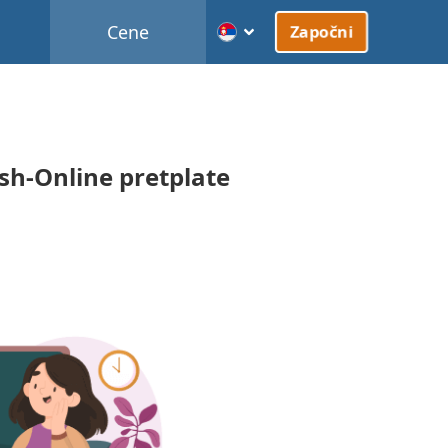
Cene
Započni
ish-Online
pretplate