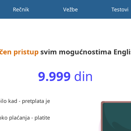
Rečnik
Vežbe
Testovi
čen pristup
svim mogućnostima
Engl
9.999
din
ilo kad - pretplata je
oko plaćanja - platite