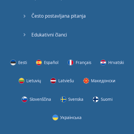
Često postavljana pitanja
Edukativni članci
Eesti
Español
Français
Hrvatski
Lietuvių
Latviešu
Македонски
Slovenščina
Svenska
Suomi
Українська