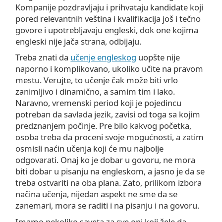
Kompanije pozdravljaju i prihvataju kandidate koji
pored relevantnih veština i kvalifikacija još i tečno
govore i upotrebljavaju engleski, dok one kojima
engleski nije jača strana, odbijaju.
Treba znati da
učenje engleskog
uopšte nije
naporno i komplikovano, ukoliko učite na pravom
mestu. Verujte, to učenje čak može biti vrlo
zanimljivo i dinamično, a samim tim i lako.
Naravno, vremenski period koji je pojedincu
potreban da savlada jezik, zavisi od toga sa kojim
predznanjem počinje. Pre bilo kakvog početka,
osoba treba da proceni svoje mogućnosti, a zatim
osmisli naćin učenja koji će mu najbolje
odgovarati. Onaj ko je dobar u govoru, ne mora
biti dobar u pisanju na engleskom, a jasno je da se
treba ostvariti na oba plana. Zato, prilikom izbora
načina učenja, nijedan aspekt ne sme da se
zanemari, mora se raditi i na pisanju i na govoru.
Imamo nekoliko saveta za sve oni koji žele da