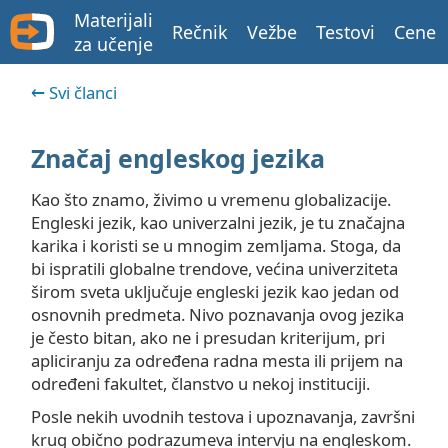
Materijali
Rečnik
Vežbe
Testovi
Cene
za učenje
Svi članci
Značaj engleskog jezika
Kao što znamo, živimo u vremenu globalizacije.
Engleski jezik, kao univerzalni jezik, je tu značajna
karika i koristi se u mnogim zemljama. Stoga, da
bi ispratili globalne trendove, većina univerziteta
širom sveta uključuje engleski jezik kao jedan od
osnovnih predmeta. Nivo poznavanja ovog jezika
je često bitan, ako ne i presudan kriterijum, pri
apliciranju za određena radna mesta ili prijem na
određeni fakultet, članstvo u nekoj instituciji.
Posle nekih uvodnih testova i upoznavanja, završni
krug obično podrazumeva intervju na engleskom.