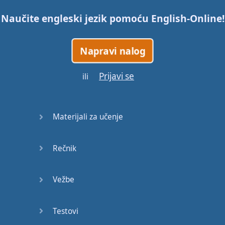
Naučite engleski jezik pomoću
English-Online
!
Napravi nalog
Prijavi se
ili
Materijali za učenje
Rečnik
Vežbe
Testovi