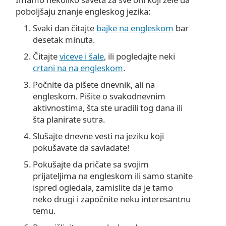
poboljšaju znanje engleskog jezika:
Svaki dan čitajte
bajke na engleskom
bar
desetak minuta.
Čitajte
viceve i šale
, ili pogledajte neki
crtani na na engleskom
.
Počnite da pišete dnevnik, ali na
engleskom. Pišite o svakodnevnim
aktivnostima, šta ste uradili tog dana ili
šta planirate sutra.
Slušajte dnevne vesti na jeziku koji
pokušavate da savladate!
Pokušajte da pričate sa svojim
prijateljima na engleskom ili samo stanite
ispred ogledala, zamislite da je tamo
neko drugi i započnite neku interesantnu
temu.