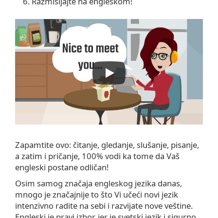
Razmišljajte na engleskom!
Zapamtite ovo: čitanje, gledanje, slušanje, pisanje,
a zatim i pričanje, 100% vodi ka tome da Vaš
engleski postane odličan!
Osim samog značaja engleskog jezika danas,
mnogo je značajnije to što Vi učeći novi jezik
intenzivno radite na sebi i razvijate nove veštine.
Engleski je pravi izbor, jer je svetski jezik i sigurno