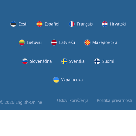
Eesti
Español
Français
Hrvatski
Lietuvių
Latviešu
Македонски
Slovenščina
Svenska
Suomi
Українська
Uslovi korišćenja
Politika privatnosti
© 2026 English-Online