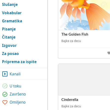
Slušanje
Vokabular
Gramatika
Pisanje
The Golden Fish
Čitanje
Bajke za decu
Izgovor
Za posao
Priprema za ispite
Kanali
U toku
Završeno
Cinderella
Omiljeno
Bajke za decu