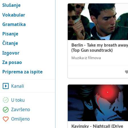
Slušanje
Vokabular
Gramatika
Pisanje
Čitanje
Berlin - Take my breath awa
(Top Gun soundtrack)
Izgovor
Muzika iz filmova
Za posao
Priprema za ispite
Kanali
U toku
Završeno
Omiljeno
Kavinsky - Nightcall (Drive