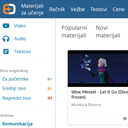
Materijali
Rečnik
Vežbe
Testovi
Cene
za učenje
Video
Popularni
Novi
materijali
materijali
Audio
Tekstovi
Nivo engleskog
Za početnike
Srednji nivo
Idina Menzel - Let It Go (Disn
Napredni nivo
Frozen)
Muzika iz filmova
Veštine
Komunikacija