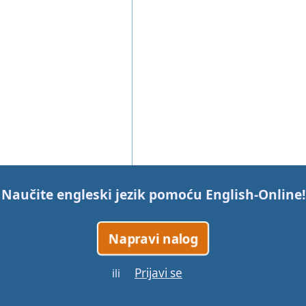
Naučite engleski jezik pomoću
English-Online
!
Napravi nalog
Prijavi se
ili