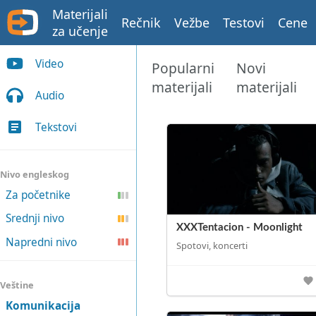
Materijali
Rečnik
Vežbe
Testovi
Cene
za učenje
Video
Popularni
Novi
materijali
materijali
Audio
Tekstovi
Nivo engleskog
Za početnike
Srednji nivo
XXXTentacion - Moonlight
Napredni nivo
Spotovi, koncerti
Veštine
Komunikacija