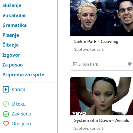
Slušanje
Vokabular
Gramatika
Pisanje
Linkin Park - Crawling
Čitanje
Spotovi, koncerti
Izgovor
Linkin Park
Za posao
Priprema za ispite
Kanali
U toku
Završeno
System of a Down - Aerials
Omiljeno
Spotovi, koncerti