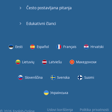
Često postavljana pitanja
Edukativni članci
Eesti
Español
Français
Hrvatski
Lietuvių
Latviešu
Македонски
Slovenščina
Svenska
Suomi
Українська
Uslovi korišćenja
Politika privatnosti
© 2026 English-Online