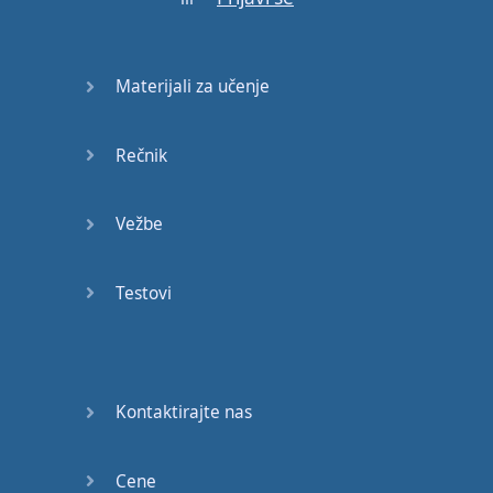
Materijali za učenje
Rečnik
Vežbe
Testovi
Kontaktirajte nas
Cene