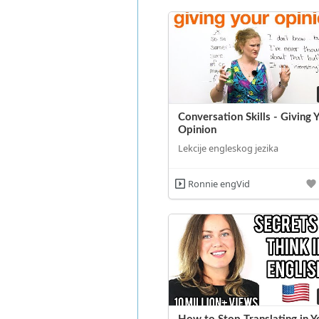
Conversation Skills - Giving 
Opinion
Lekcije engleskog jezika
Ronnie engVid