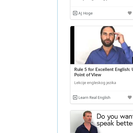
AJ Hoge
Rule 5 for Excellent English:
Point of View
Lekcije engleskog jezika
Learn Real English