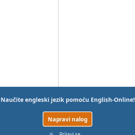
Naučite engleski jezik pomoću
English-Online
!
Napravi nalog
Prijavi se
ili