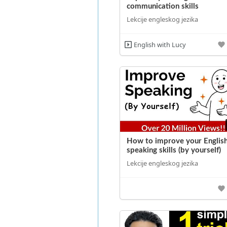
communication skills
Lekcije engleskog jezika
English with Lucy
How to improve your Englis
speaking skills (by yourself)
Lekcije engleskog jezika