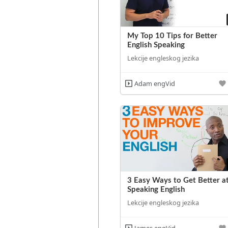
My Top 10 Tips for Better
English Speaking
Lekcije engleskog jezika
Adam engVid
3 Easy Ways to Get Better a
Speaking English
Lekcije engleskog jezika
James engVid