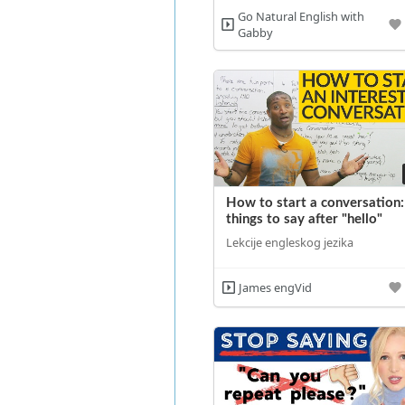
Go Natural English with
Gabby
How to start a conversation:
things to say after "hello"
Lekcije engleskog jezika
James engVid