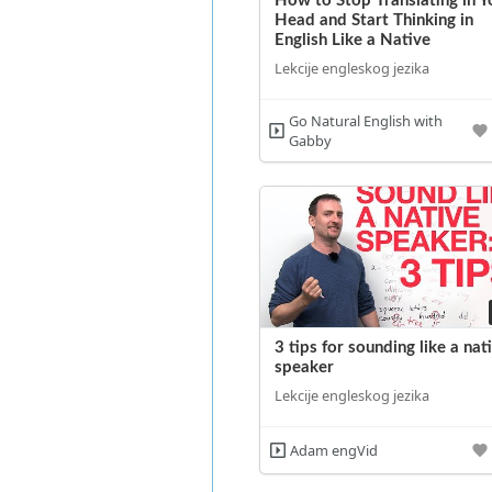
How to Stop Translating in Y
Head and Start Thinking in
English Like a Native
Lekcije engleskog jezika
Go Natural English with
Gabby
3 tips for sounding like a nat
speaker
Lekcije engleskog jezika
Adam engVid