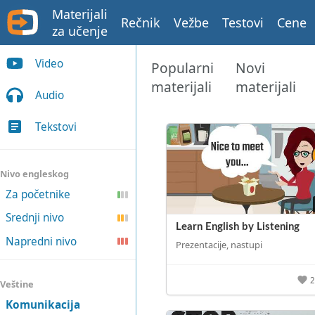
Materijali
Rečnik
Vežbe
Testovi
Cene
za učenje
Video
Popularni
Novi
materijali
materijali
Audio
Tekstovi
Nivo engleskog
Za početnike
Srednji nivo
Learn English by Listening
Napredni nivo
Prezentacije, nastupi
Veštine
Komunikacija