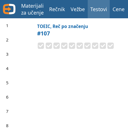
Materijali
Rečnik
Vežbe
Testovi
Cene
za učenje
1
TOEIC, Reč po značenju
#107
2
3
4
5
6
7
8