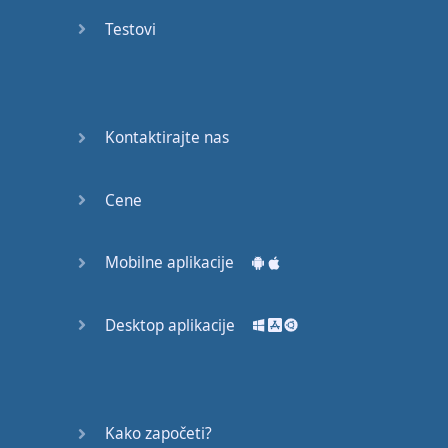
53
Testovi
54
55
Kontaktirajte nas
56
Cene
57
58
Mobilne aplikacije
59
Desktop aplikacije
60
61
Kako započeti?