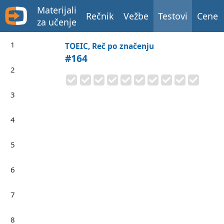
Materijali
Rečnik
Vežbe
Testovi
Cene
za učenje
1
TOEIC, Reč po značenju
#164
2
3
4
5
6
7
8