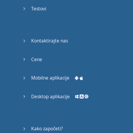
53
Testovi
54
55
Kontaktirajte nas
56
Cene
57
58
Mobilne aplikacije
59
Desktop aplikacije
60
61
Kako započeti?