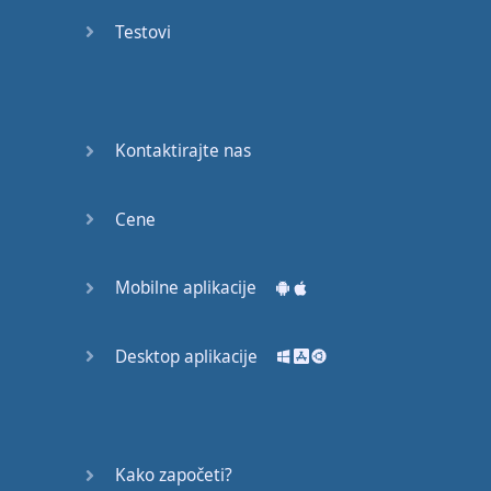
53
Testovi
54
55
Kontaktirajte nas
56
Cene
57
58
Mobilne aplikacije
59
Desktop aplikacije
60
61
Kako započeti?