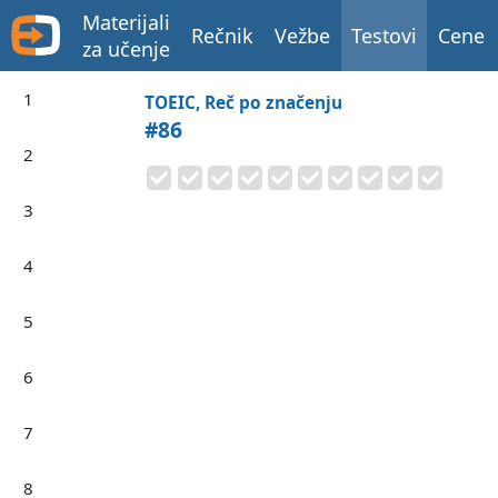
Materijali
Rečnik
Vežbe
Testovi
Cene
za učenje
1
TOEIC, Reč po značenju
#86
2
3
4
5
6
7
8