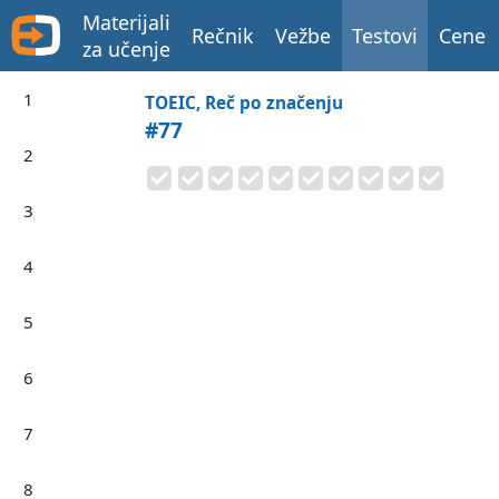
Materijali
Rečnik
Vežbe
Testovi
Cene
za učenje
1
TOEIC, Reč po značenju
#77
2
3
4
5
6
7
8