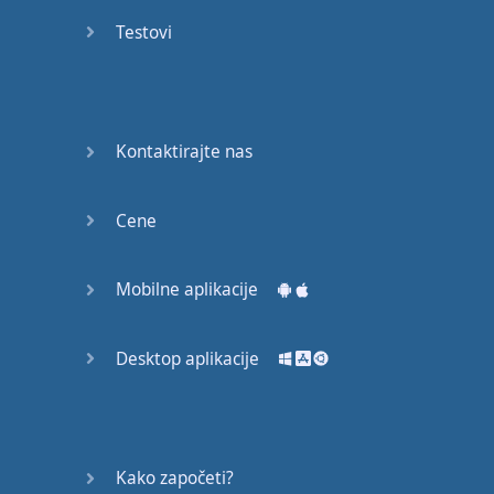
53
Testovi
54
55
Kontaktirajte nas
56
Cene
57
58
Mobilne aplikacije
59
Desktop aplikacije
60
61
Kako započeti?