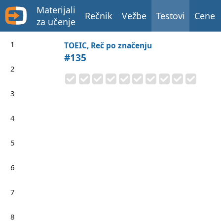
Materijali
Rečnik
Vežbe
Testovi
Cene
za učenje
1
TOEIC, Reč po značenju
#135
2
3
4
5
6
7
8