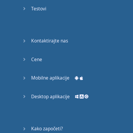
53
Testovi
54
55
Kontaktirajte nas
56
Cene
57
58
Mobilne aplikacije
59
Desktop aplikacije
60
61
Kako započeti?