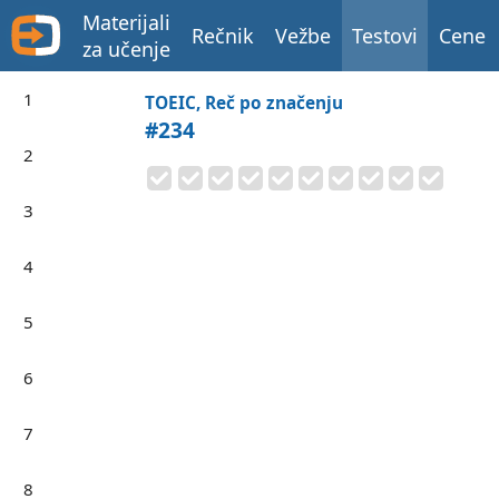
Materijali
Rečnik
Vežbe
Testovi
Cene
za učenje
1
TOEIC, Reč po značenju
#234
2
3
4
5
6
7
8