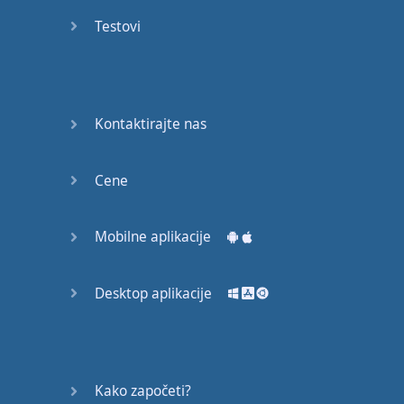
53
Testovi
54
55
Kontaktirajte nas
56
Cene
57
58
Mobilne aplikacije
59
Desktop aplikacije
60
61
Kako započeti?