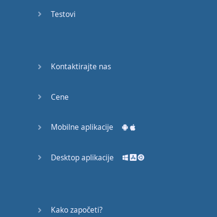
53
Testovi
54
55
Kontaktirajte nas
56
Cene
57
58
Mobilne aplikacije
59
Desktop aplikacije
60
61
Kako započeti?