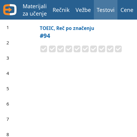
Materijali
Rečnik
Vežbe
Testovi
Cene
za učenje
1
TOEIC, Reč po značenju
#94
2
3
4
5
6
7
8